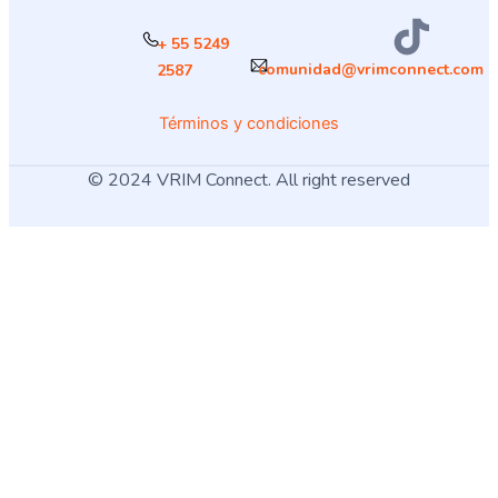
+ 55 5249
comunidad@vrimconnect.com
2587
Términos y condiciones
© 2024 VRIM Connect. All right reserved
¿Cómo deseas
iniciar sesión
?
USUARIO
MÉDICO
Descarga la App