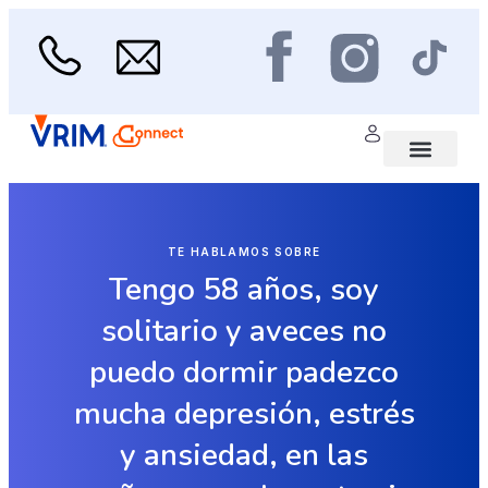
Ir
al
contenido
Menu
Área médica
Scan de Salud
TE HABLAMOS SOBRE
Tengo 58 años, soy
solitario y aveces no
puedo dormir padezco
mucha depresión, estrés
y ansiedad, en las