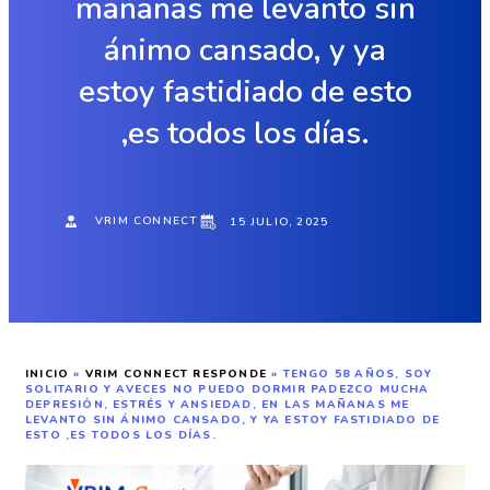
mañanas me levanto sin
ánimo cansado, y ya
estoy fastidiado de esto
,es todos los días.
VRIM CONNECT
15 JULIO, 2025
INICIO
»
VRIM CONNECT RESPONDE
»
TENGO 58 AÑOS, SOY
SOLITARIO Y AVECES NO PUEDO DORMIR PADEZCO MUCHA
DEPRESIÓN, ESTRÉS Y ANSIEDAD, EN LAS MAÑANAS ME
LEVANTO SIN ÁNIMO CANSADO, Y YA ESTOY FASTIDIADO DE
ESTO ,ES TODOS LOS DÍAS.