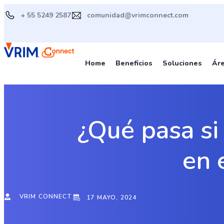
Ir
+ 55 5249 2587
comunidad@vrimconnect.com
al
contenido
Home
Beneficios
Soluciones
Ár
¿Qué pasa si 
en 
VRIM CONNECT
17 MAYO, 2024