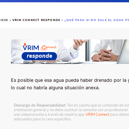
NICIO
»
VRIM CONNECT RESPONDE
»
¿QUÉ PASA SI NO SALE EL AGUA P
Es posible que esa agua pueda haber drenado por la 
lo cual no habría alguna situación anexa.
Descargo de Responsabilidad:
Ten en cuenta que el contenido de es
orientación general y no debe sustituir la consulta con un profesional
una videoconsulta a través de nuestra app
VRIM Connect
para obtene
adecuados para tu caso específico.