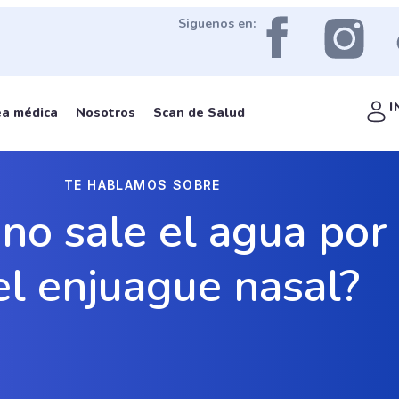
Siguenos en:
I
ea médica
Nosotros
Scan de Salud
TE HABLAMOS SOBRE
no sale el agua por 
el enjuague nasal?