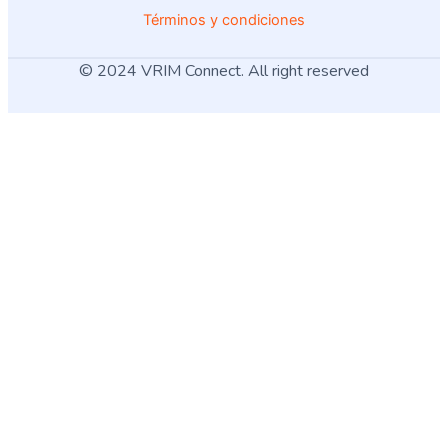
Términos y condiciones
© 2024 VRIM Connect. All right reserved
¿Cómo deseas
iniciar sesión
?
USUARIO
MÉDICO
Descarga la App