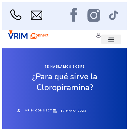
Ir
al
contenido
Menu
Área médica
Scan de Salud
TE HABLAMOS SOBRE
¿Para qué sirve la
Cloropiramina?
VRIM CONNECT
17 MAYO, 2024