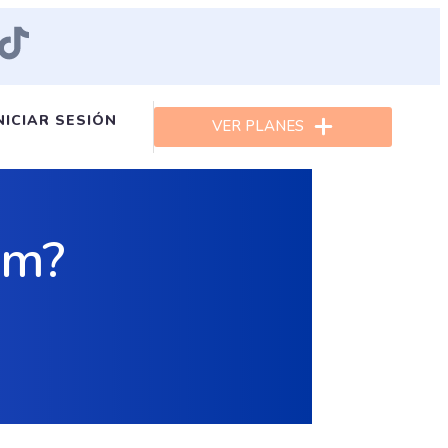
NICIAR SESIÓN
VER PLANES
rm?