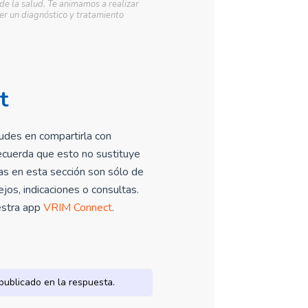
 de la salud. Te animamos a realizar
r un diagnóstico y tratamiento
t
udes en compartirla con
ecuerda que esto no sustituye
tas en esta sección son sólo de
os, indicaciones o consultas.
uestra app
VRIM Connect
.