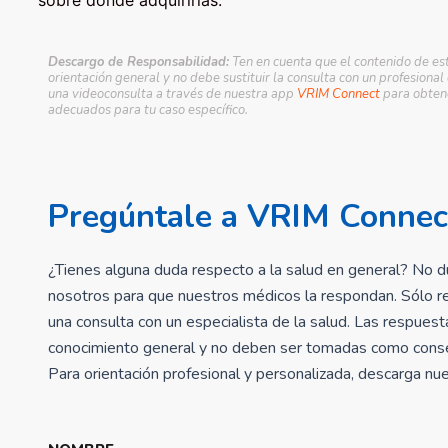
sobre dónde adquirirlas.
Descargo de Responsabilidad:
Ten en cuenta que el contenido de es
orientación general y no debe sustituir la consulta con un profesional
una videoconsulta a través de nuestra app
VRIM Connect
para obtene
adecuados para tu caso específico.
Pregúntale a VRIM Connec
¿Tienes alguna duda respecto a la salud en general? No d
nosotros para que nuestros médicos la respondan. Sólo r
una consulta con un especialista de la salud. Las respues
conocimiento general y no deben ser tomadas como consej
Para orientación profesional y personalizada, descarga n