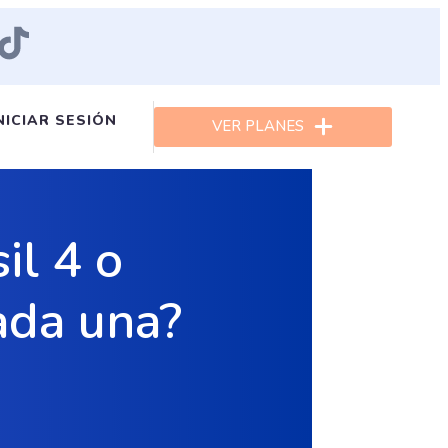
NICIAR SESIÓN
VER PLANES
l 4 o
cada una?