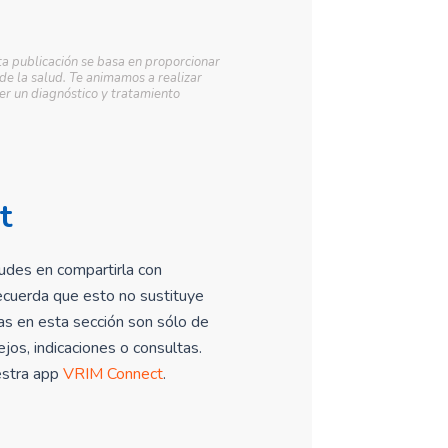
ta publicación se basa en proporcionar
 de la salud. Te animamos a realizar
r un diagnóstico y tratamiento
t
udes en compartirla con
ecuerda que esto no sustituye
tas en esta sección son sólo de
os, indicaciones o consultas.
uestra app
VRIM Connect
.