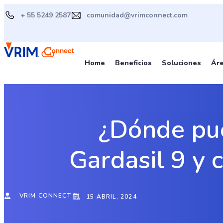
Ir
+ 55 5249 2587
comunidad@vrimconnect.com
al
contenido
Home
Beneficios
Soluciones
Ár
¿Dónde pue
Gardasil 9 y 
VRIM CONNECT
15 ABRIL, 2024