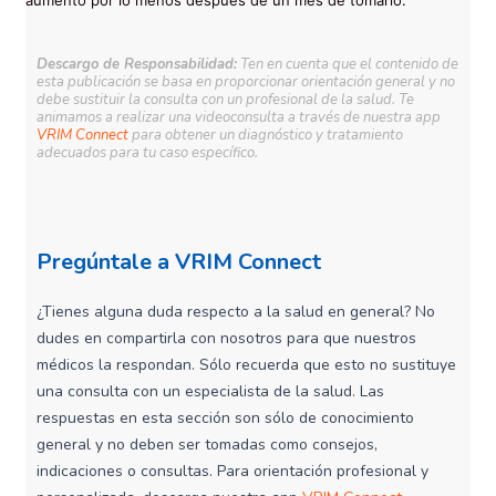
aumento por lo menos después de un mes de tomarlo.
Descargo de Responsabilidad:
Ten en cuenta que el contenido de
esta publicación se basa en proporcionar orientación general y no
debe sustituir la consulta con un profesional de la salud. Te
animamos a realizar una videoconsulta a través de nuestra app
VRIM Connect
para obtener un diagnóstico y tratamiento
adecuados para tu caso específico.
Pregúntale a VRIM Connect
¿Tienes alguna duda respecto a la salud en general? No
dudes en compartirla con nosotros para que nuestros
médicos la respondan. Sólo recuerda que esto no sustituye
una consulta con un especialista de la salud. Las
respuestas en esta sección son sólo de conocimiento
general y no deben ser tomadas como consejos,
indicaciones o consultas. Para orientación profesional y