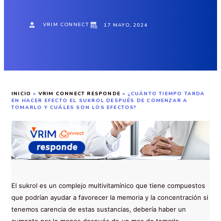
VRIM CONNECT
17 MAYO, 2024
INICIO
»
VRIM CONNECT RESPONDE
»
¿CUÁNTO TIEMPO TARDA
EN HACER EFECTO EL SUKROL DESPUÉS DE COMENZAR A
TOMARLO Y CUÁLES SON LOS EFECTOS?
El sukrol es un complejo multivitamínico que tiene compuestos
que podrían ayudar a favorecer la memoria y la concentración si
tenemos carencia de estas sustancias, debería haber un