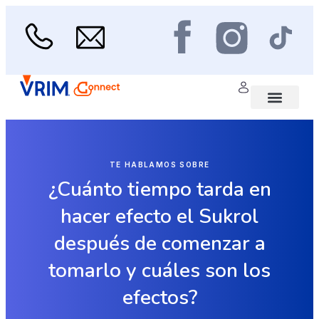
Ir
al
contenido
Menu
Área médica
Scan de Salud
TE HABLAMOS SOBRE
¿Cuánto tiempo tarda en
hacer efecto el Sukrol
después de comenzar a
tomarlo y cuáles son los
efectos?