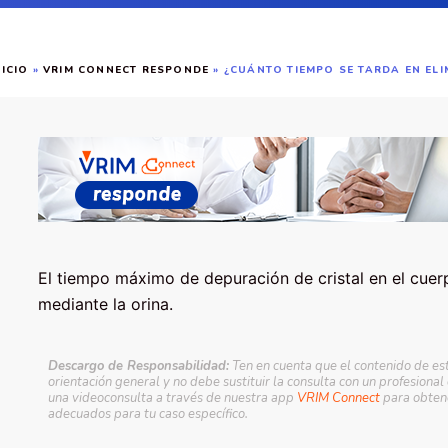
NICIO
»
VRIM CONNECT RESPONDE
»
¿CUÁNTO TIEMPO SE TARDA EN ELI
El tiempo máximo de depuración de cristal en el cuer
mediante la orina.
Descargo de Responsabilidad:
Ten en cuenta que el contenido de es
orientación general y no debe sustituir la consulta con un profesional
una videoconsulta a través de nuestra app
VRIM Connect
para obtene
adecuados para tu caso específico.