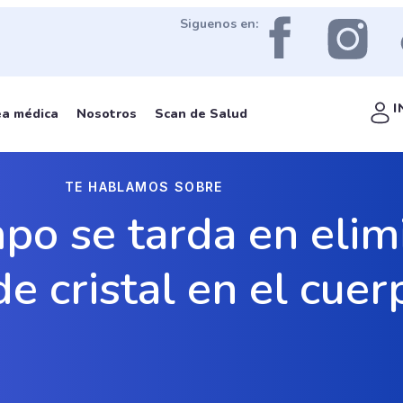
Siguenos en:
I
ea médica
Nosotros
Scan de Salud
TE HABLAMOS SOBRE
po se tarda en elim
de cristal en el cuer