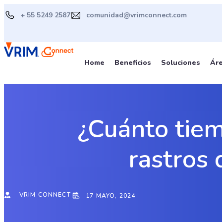
Ir
+ 55 5249 2587
comunidad@vrimconnect.com
al
contenido
Home
Beneficios
Soluciones
Ár
¿Cuánto tiem
rastros 
VRIM CONNECT
17 MAYO, 2024