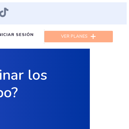
NICIAR SESIÓN
VER PLANES
inar los
po?