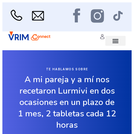
Ir
al
contenido
Menu
Área médica
Scan de Salud
TE HABLAMOS SOBRE
A mi pareja y a mí nos
recetaron Lurmivi en dos
ocasiones en un plazo de
1 mes, 2 tabletas cada 12
horas