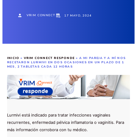
VRIM CONNECT
17 MAYO, 2024
INICIO
»
VRIM CONNECT RESPONDE
»
A MI PAREJA Y A MÍ NOS
RECETARON LURMIVI EN DOS OCASIONES EN UN PLAZO DE 1
MES, 2 TABLETAS CADA 12 HORAS
Lurmivi está indicado para tratar infecciones vaginales
recurrentes, enfermedad pélvica inflamatoria o vaginitis. Para
más información corrobora con tu médico.