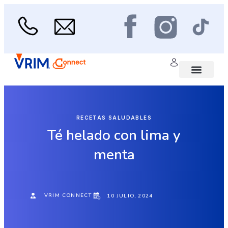
Ir
al
contenido
Menu
Área médica
Scan de Salud
RECETAS SALUDABLES
Té helado con lima y
menta
VRIM CONNECT
10 JULIO, 2024