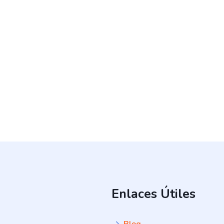
Fibra: 2 g
Vitamina C: 50% del valor diario recomendado
Tiempo aproximado de preparac
Tiempo de preparación: 10 minutos
Enlaces Útiles