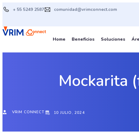
Ir
+ 55 5249 2587
comunidad@vrimconnect.com
al
contenido
Home
Beneficios
Soluciones
Ár
Mockarita (
VRIM CONNECT
10 JULIO, 2024