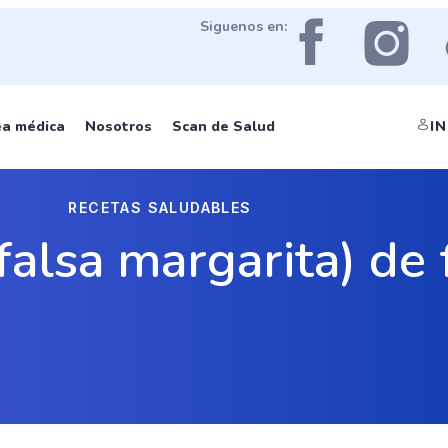
Siguenos en:
IN
ea médica
Nosotros
Scan de Salud
RECETAS SALUDABLES
falsa margarita) de 