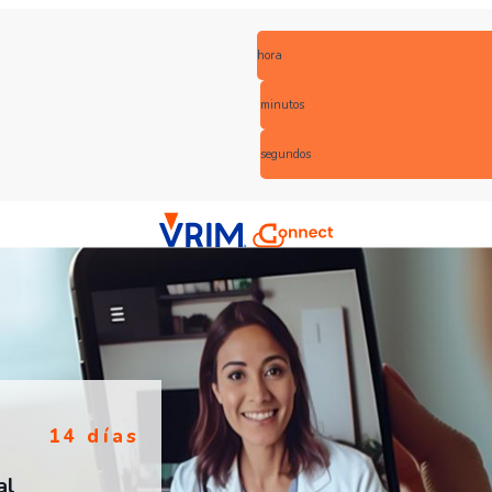
hora
minutos
segundos
14 días
al