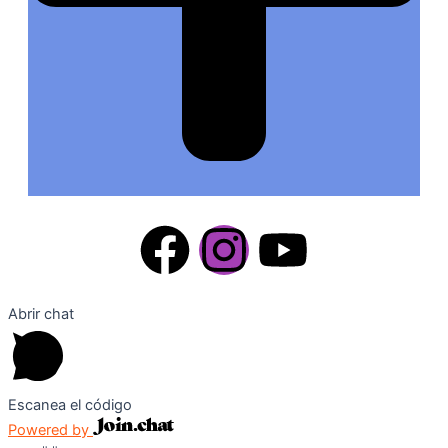
F
I
Y
a
n
o
Abrir chat
c
s
u
e
t
t
Escanea el código
b
a
u
Powered by