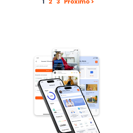
1
2
3
Próximo >