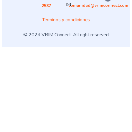
comunidad@vrimconnect.com
2587
Términos y condiciones
© 2024 VRIM Connect. All right reserved
¿Cómo deseas
iniciar sesión
?
USUARIO
MÉDICO
Name