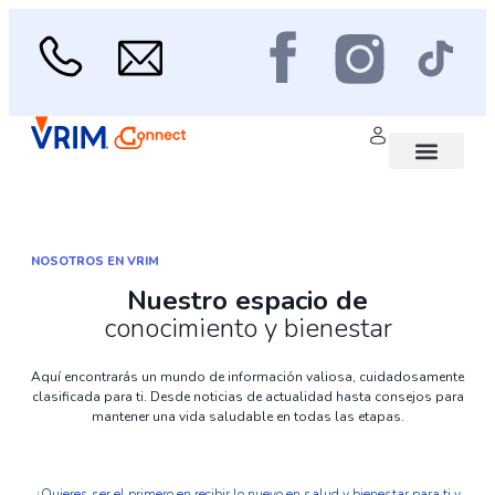
Ir
al
contenido
Menu
Área médica
Scan de Salud
NOSOTROS EN VRIM
Nuestro espacio de
conocimiento y bienestar
Aquí encontrarás un mundo de información valiosa, cuidadosamente
clasificada para ti. Desde noticias de actualidad hasta consejos para
mantener una vida saludable en todas las etapas.
¿Quieres ser el primero en recibir lo nuevo en salud y bienestar para ti y